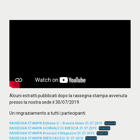
Alcuni estratti pubblicati dopo la rassegna stampa avvenuta
presso la nostra sede il 30/07/2019.
Un ringraziamento a tutti i partecipanti
RASSEGNA STAMPA BsNews.it – Brescia News 31.07.2019
Scarica
RASSEGNA STAMPA GIORNALE DI BRESCIA 31.07.2019
Scarica
RASSEGNA STAMPA Brescia2.it Magazine 31.07.2019
Scarica
RASSEGNA STAMPA BRESCIAOGGI 31.07.2018
Scarica