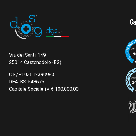
Ga
Via dei Santi, 149
25014 Castenedolo (BS)
C.F./P.I 03612390983
REA: BS-548675
Capitale Sociale i.v. € 100.000,00