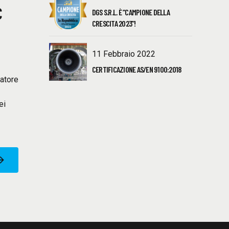
C
DGS S.R.L. È “CAMPIONE DELLA
CRESCITA 2023”!
11 Febbraio 2022
CERTIFICAZIONE AS/EN 9100:2018
latore
ei